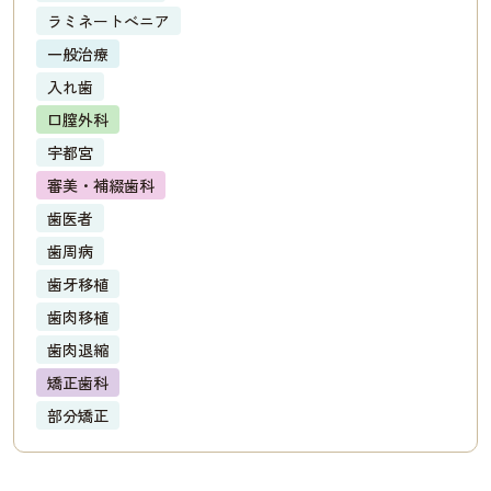
ラミネートべニア
一般治療
入れ歯
口膣外科
宇都宮
審美・補綴歯科
歯医者
歯周病
歯牙移植
歯肉移植
歯肉退縮
矯正歯科
部分矯正