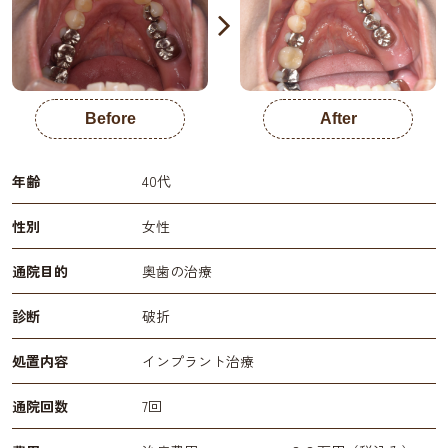
Before
After
年齢
40代
性別
女性
通院目的
奥歯の治療
診断
破折
処置内容
インプラント治療
通院回数
7回