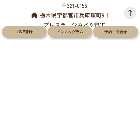
〒321-0156
栃木県宇都宮市兵庫塚町9-1
プレステージみどり野1F
LINE登録
インスタグラム
予約・問合せ
028-612-8660