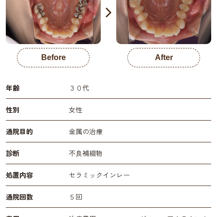
Before
After
年齢
３０代
性別
女性
通院目的
金属の治療
診断
不良補綴物
処置内容
セラミックインレー
通院回数
５回