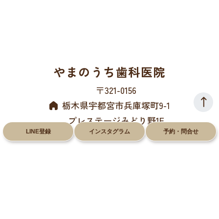
やまのうち歯科医院
〒321-0156
栃木県宇都宮市兵庫塚町9-1
プレステージみどり野1F
LINE登録
インスタグラム
予約・問合せ
028-612-8660