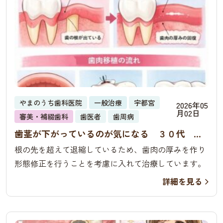
やまのうち歯科医院
一般治療
宇都宮
2026年05
月02日
審美・補綴歯科
歯医者
歯周病
歯茎が下がっているのが気になる ３０代 女
性 歯肉移植
根の先を超えて退縮しているため、歯肉の厚みを作り
形態修正を行うことを考慮に入れて治療しています。
詳細を見る