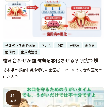
やまのうち歯科医院
コラム
予防
宇都宮
歯医者
歯周病
歯周病治療
噛み合わせが歯周病を悪化させる？研究で解明
した「外傷性咬合」の分子メカニズム
栃木県宇都宮市兵庫塚町の歯医者 やまのうち歯科医院の
山之内で...
24
02月