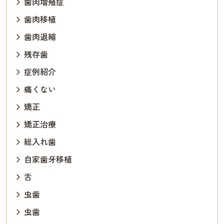
歯肉増殖症
歯肉移植
歯肉退縮
残存歯
症例紹介
痛くない
矯正
矯正治療
総入れ歯
自家歯牙移植
舌
虫歯
虫歯