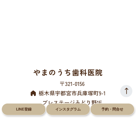
やまのうち歯科医院
〒321-0156
栃木県宇都宮市兵庫塚町9-1
プレステージみどり野1F
LINE登録
インスタグラム
予約・問合せ
028-612-8660