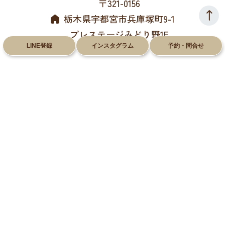
〒321-0156
栃木県宇都宮市兵庫塚町9-1
プレステージみどり野1F
LINE登録
インスタグラム
予約・問合せ
028-612-8660