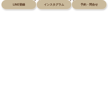
LINE登録
インスタグラム
予約・問合せ
028-612-8660