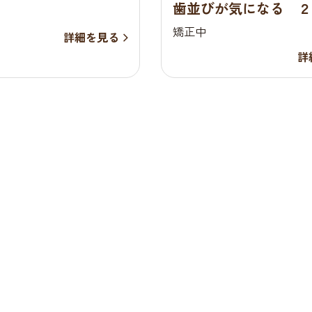
歯並びが気になる 
性 部分矯正
女性 部分矯正
矯正中
詳細を見る
詳