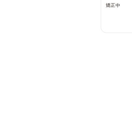
０代 女
矯正中