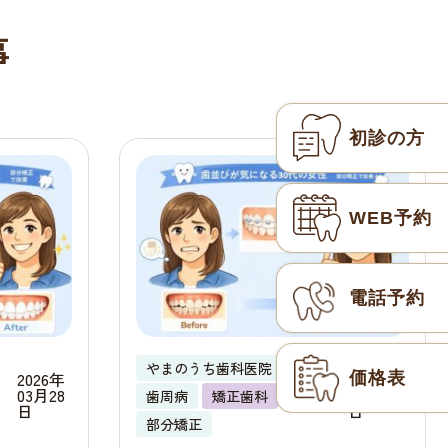
事
初診の方
WEB予約
電話予約
やまのうち歯科医院
2026年
2026年
価格表
03月28
02月09
歯周病
矯正歯科
日
日
部分矯正