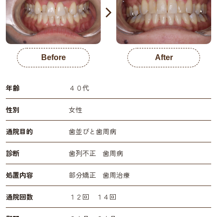
Before
After
年齢
４０代
性別
女性
通院目的
歯並びと歯周病
診断
歯列不正 歯周病
処置内容
部分矯正 歯周治療
通院回数
１２回 １４回