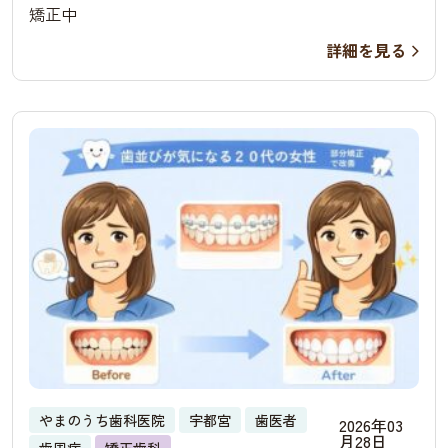
矯正
矯正中
詳細を見る
やまのうち歯科医院
宇都宮
歯医者
2026年03
月28日
歯周病
矯正歯科