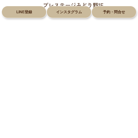
プレステージみどり野1F
LINE登録
インスタグラム
予約・問合せ
028-612-8660