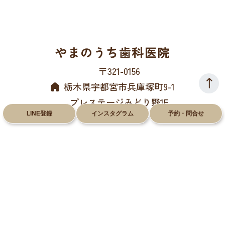
やまのうち歯科医院
〒321-0156
栃木県宇都宮市兵庫塚町9-1
プレステージみどり野1F
LINE登録
インスタグラム
予約・問合せ
028-612-8660