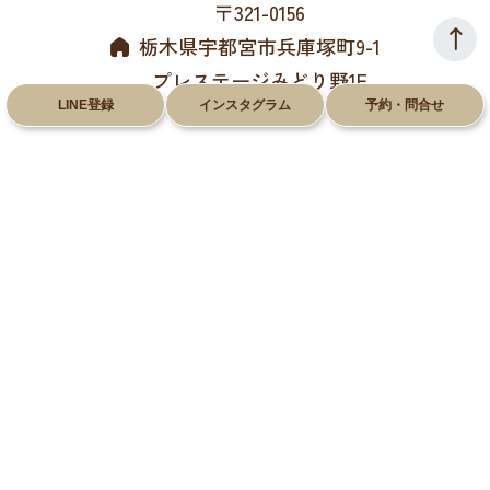
〒321-0156
栃木県宇都宮市兵庫塚町9-1
プレステージみどり野1F
LINE登録
インスタグラム
予約・問合せ
028-612-8660