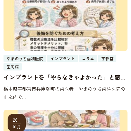
やまのうち歯科医院
インプラント
コラム
宇都宮
歯周病
インプラントを「やらなきゃよかった」と感じ
るのはどんな時？後悔を防ぐために知っておく
栃木県宇都宮市兵庫塚町の歯医者 やまのうち歯科医院の
べき本当の話
山之内で...
26
01月