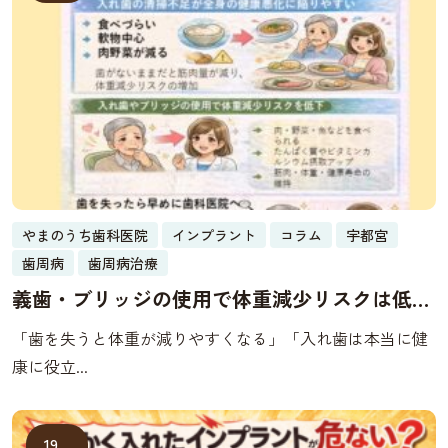
やまのうち歯科医院
インプラント
コラム
宇都宮
歯周病
歯周病治療
義歯・ブリッジの使用で体重減少リスクは低下
する？歯を失った人の低栄養と健康寿命の深い
「歯を失うと体重が減りやすくなる」「入れ歯は本当に健
関係
康に役立...
19