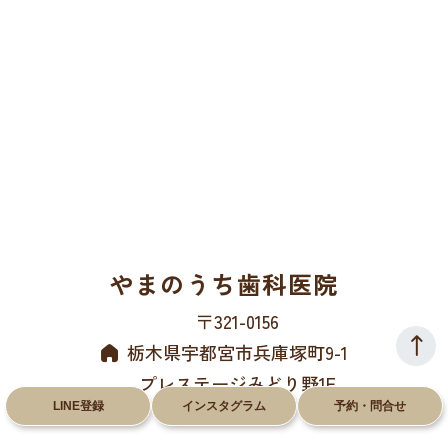
やまのうち歯科医院
〒321-0156
栃木県宇都宮市兵庫塚町9-1
プレステージみどり野1F
LINE登録
インスタグラム
予約・問合せ
028-612-8660