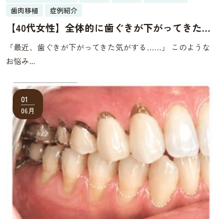
歯肉移植
症例紹介
【40代女性】全体的に歯ぐきが下がってきた｜
特に下の前歯の歯肉退縮を歯肉移植で改善した
「最近、歯ぐきが下がってきた気がする……」 このような
症例
お悩み...
01
06月