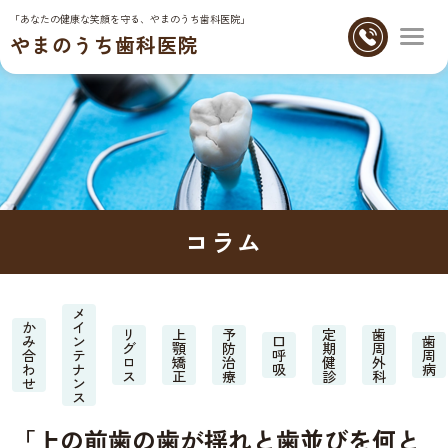
「あなたの健康な笑顔を守る、やまのうち歯科医院」
やまのうち歯科医院
コラム
メ
か
イ
リ
上
予
定
歯
み
ン
口
歯
グ
顎
防
期
周
合
テ
呼
周
ロ
矯
治
健
外
わ
ナ
吸
病
ス
正
療
診
科
せ
ン
ス
「上の前歯の歯が揺れと歯並びを何と