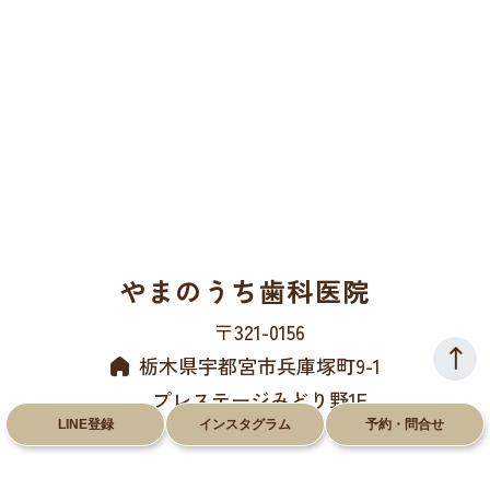
やまのうち歯科医院
〒321-0156
栃木県宇都宮市兵庫塚町9-1
プレステージみどり野1F
LINE登録
インスタグラム
予約・問合せ
028-612-8660