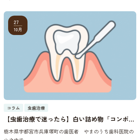
27
10月
コラム
虫歯治療
【虫歯治療で迷ったら】白い詰め物「コンポジ
ットレジン」とは？見た目・耐久性など徹底解
栃木県宇都宮市兵庫塚町の歯医者 やまのうち歯科医院の
説
山之内で...