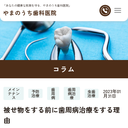
「あなたの健康な笑顔を守る、やまのうち歯科医院」
やまのうち歯科医院
コラム
メイン
歯
歯周
2023年01
予防
虫歯
テナン
周
病治
月31日
治療
治療
ス
病
療
被せ物をする前に歯周病治療をする理
由