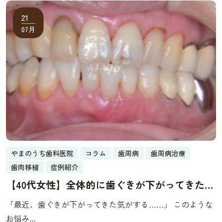
21
07月
やまのうち歯科医院
コラム
歯周病
歯周病治療
歯肉移植
症例紹介
【40代女性】全体的に歯ぐきが下がってきた｜
特に下の前歯の歯肉退縮を歯肉移植で改善した
「最近、歯ぐきが下がってきた気がする……」 このような
症例
お悩み...