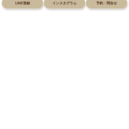
LINE登録
インスタグラム
予約・問合せ
028-612-8660