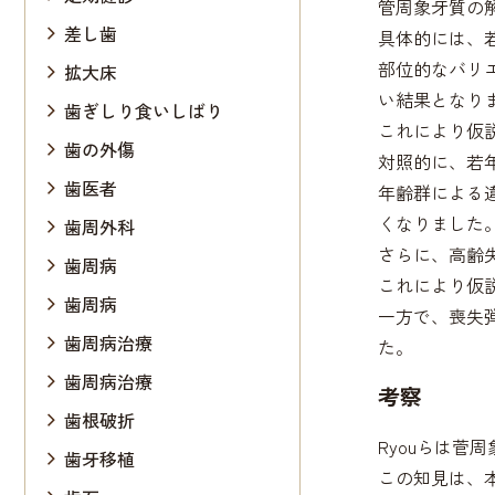
管周象牙質の
差し歯
具体的には、
部位的なバリ
拡大床
い結果となり
歯ぎしり食いしばり
これにより仮
歯の外傷
対照的に、若
歯医者
年齢群による
くなりました
歯周外科
さらに、高齢
歯周病
これにより仮
歯周病
一方で、喪失
歯周病治療
た。
歯周病治療
考察
歯根破折
Ryouらは
歯牙移植
この知見は、