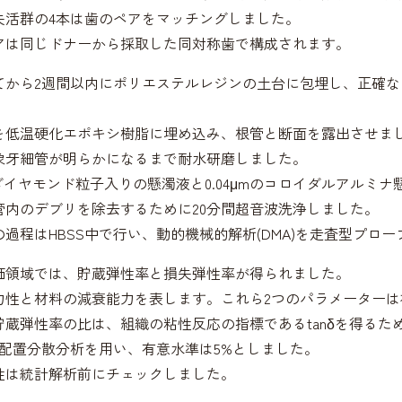
失活群の4本は歯のペアをマッチングしました。
アは同じドナーから採取した同対称歯で構成されます。
てから2週間以内にポリエステルレジンの土台に包埋し、正確
。
を低温硬化エポキシ樹脂に埋め込み、根管と断面を露出させま
象牙細管が明らかになるまで耐水研磨しました。
ダイヤモンド粒子入りの懸濁液と0.04μmのコロイダルアルミ
管内のデブリを除去するために20分間超音波洗浄しました。
過程はHBSS中で行い、動的機械的解析(DMA)を走査型プロ
価領域では、貯蔵弾性率と損失弾性率が得られました。
力性と材料の減衰能力を表します。これら2つのパラメーター
貯蔵弾性率の比は、組織の粘性反応の指標であるtanδを得るた
元配置分散分析を用い、有意水準は5%としました。
性は統計解析前にチェックしました。