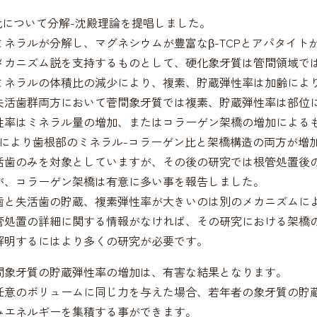
は硬化について分解-沈殿理論を提唱しました。
ミネラルが分解し、マグネシウムが豊富なβ-TCPとアパタイト
メカニズム説を支持するものとして、硬化象牙質は管間領域で
ミネラルの体積比の減少により、複素、貯蔵弾性率は加齢によ
失活歯群両方において菅間象牙質では複素、貯蔵弾性率は部位
性率はミネラル量の増加、またはコラーゲン架橋の増加による
加齢により歯根部のミネラル-コラーゲン比と架橋構造の両方が増
活歯のみを対象としていますが、その後の研究では根管処置後
が、コラーゲン架橋は有意に多い事を報告しました。
歯と失活歯の貯蔵、複素弾性率が大きいのは別のメカニズムに
管処置の詳細に関する情報がなければ、その研究における架橋
解明するにはより多くの研究が必要です。
間象牙質の貯蔵弾性率の増加は、有害な結果となります。
任意のボリュームに同じ力を与えた場合、若年者の象牙質の貯
みエネルギーを集積する事ができます。