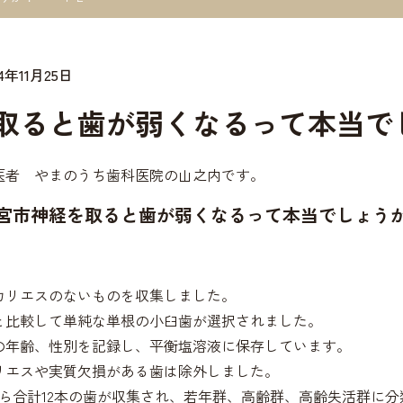
24年11月25日
取ると歯が弱くなるって本当で
医者 やまのうち歯科医院の山之内です。
宮市神経を取ると歯が弱くなるって本当でしょうか
カリエスのないものを収集しました。
と比較して単純な単根の小臼歯が選択されました。
の年齢、性別を記録し、平衡塩溶液に保存しています。
リエスや実質欠損がある歯は除外しました。
から合計12本の歯が収集され、若年群、高齢群、高齢失活群に分