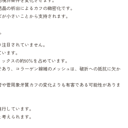
的境界条件を変化させます。
結晶の析出によるカフの緻密化です。
ズが小さいことから支持されます。
。
り注目されていません。
ています。
リックスの約90％を占めています。
であり、コラーゲン線維のメッシュは、破折への抵抗に欠か
管や菅周象牙質カフの変化よりも有害である可能性がありま
進行しています。
と考えられます。