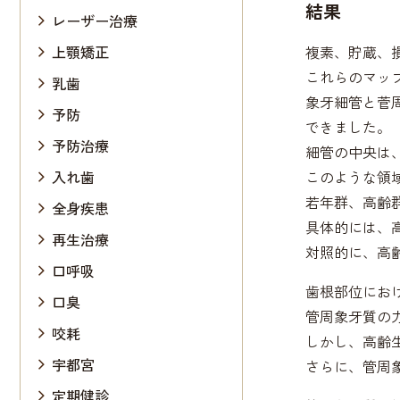
結果
レーザー治療
上顎矯正
複素、貯蔵、
これらのマップ
乳歯
象牙細管と菅
予防
できました。
予防治療
細管の中央は
入れ歯
このような領
若年群、高齢
全身疾患
具体的には、
再生治療
対照的に、高
口呼吸
歯根部位にお
口臭
管周象牙質の
咬耗
しかし、高齢
宇都宮
さらに、管周象
定期健診