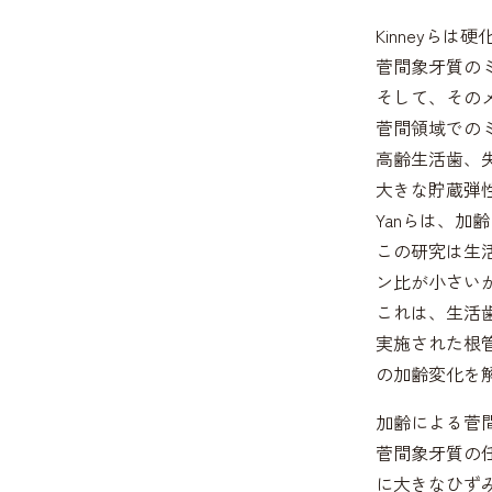
Kinneyら
菅間象牙質の
そして、その
菅間領域での
高齢生活歯、
大きな貯蔵弾
Yanらは、
この研究は生
ン比が小さい
これは、生活
実施された根
の加齢変化を
加齢による菅
菅間象牙質の
に大きなひず