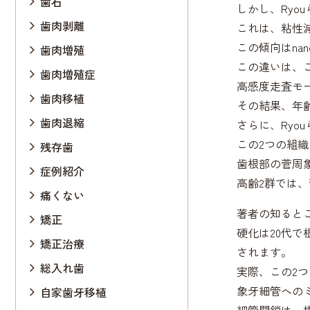
歯石
しかし、Ryo
歯肉剥離
これは、粘性
この傾向はna
歯肉増殖
この違いは、
歯肉増殖症
高感度走査モ
歯肉移植
その結果、年
歯肉退縮
さらに、Ry
この2つの組
残存歯
歯根部の菅周
症例紹介
高齢2群では
痛くない
著者の知ると
矯正
硬化は20代
矯正治療
されます。
総入れ歯
実際、この2
象牙細管への
自家歯牙移植