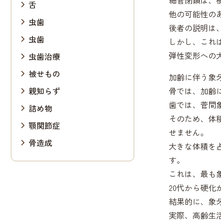
細管閉鎖は、
舌
他の可能性の
虫歯
後者の説明は
虫歯
しかし、これ
弾性変形への
虫歯治療
被せもの
加齢に伴う象
親知らず
骨では、加齢
歯では、菅間象
詰め物
そのため、体
顎関節症
せません。
骨造成
大きな体積を
す。
これは、最も
20代から硬
結果的に、象
実際、高齢生