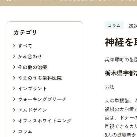
20
コラム
カテゴリ
神経を
すべて
かみ合わせ
兵庫塚町の歯
その他の治療
栃木県宇都
やまのうち歯科医院
方法
インプラント
ウォーキングブリーチ
人の単根歯、
複根の大臼歯
エムドゲイン
歯は、ドナー
オフィスホワイトニング
目視できるカ
コラム
8人の被験者