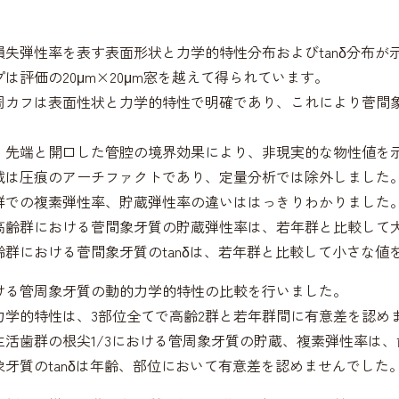
損失弾性率を表す表面形状と力学的特性分布およびtanδ分布が
は評価の20μm×20μm窓を越えて得られています。
周カフは表面性状と力学的特性で明確であり、これにより菅間
、先端と開口した管腔の境界効果により、非現実的な物性値を
域は圧痕のアーチファクトであり、定量分析では除外しました
群での複素弾性率、貯蔵弾性率の違いははっきりわかりました
高齢群における菅間象牙質の貯蔵弾性率は、若年群と比較して
齢群における菅間象牙質のtanδは、若年群と比較して小さな値
ける管周象牙質の動的力学的特性の比較を行いました。
力学的特性は、3部位全てで高齢2群と若年群間に有意差を認め
生活歯群の根尖1/3における管周象牙質の貯蔵、複素弾性率は
牙質のtanδは年齢、部位において有意差を認めませんでした