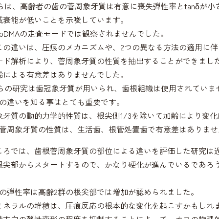
uらは、高齢者の歯の菅周象牙質は有意に喪失弾性率とtanδが
減衰能が低いことを示唆しています。
noDMAの走査モードでは観察されませんでした。
この違いは、圧痕のメカニズムや、2つの異なる方法の適用に
ード解析により、菅周象牙質の性質を抽出することができまし
齢による有意差はありませんでした。
ouらの研究は歯冠象牙質が用いられ、歯根組織は使用されていま
織の違いを知る事はとても重要です。
象牙質の動的力学的性質は、根尖側1/3を除いて加齢により変
、菅周象牙質の性質は、生活歯、根管処置歯で有意差はありませ
ころでは、歯根菅周象牙質の部位による違いを評価した研究は
で根尖部からスタートするので、かなり硬化が進んでいるであろう
つの弾性率は高齢2群の根尖部では増加が認められました。
ミネラルの堆積は、圧痕反応の根本的な変化を起こすかもしれ