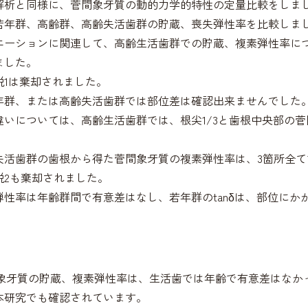
解析と同様に、菅間象牙質の動的力学的特性の定量比較をしま
若年群、高齢群、高齢失活歯群の貯蔵、喪失弾性率を比較しま
エーションに関連して、高齢生活歯群での貯蔵、複素弾性率につ
ました。
説1は棄却されました。
年群、または高齢失活歯群では部位差は確認出来ませんでした
違いについては、高齢生活歯群では、根尖1/3と歯根中央部の
。
失活歯群の歯根から得た菅間象牙質の複素弾性率は、3箇所全
説2も棄却されました。
弾性率は年齢群間で有意差はなし、若年群のtanδは、部位にか
菅周象牙質の貯蔵、複素弾性率は、生活歯では年齢で有意差はなか
本研究でも確認されています。