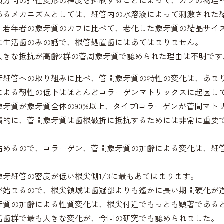
横方向の弾性変形の程度を抑制することによって、カフの物理
あるメカニズムとしては、細管内の水溶液によって刺激された
、若年者の象牙質のカフに比べて、老化した象牙質の結晶サイ
は生活歯のみの話で、根管処置歯にはあてはまりません。
大きな抵抗が高齢2群の菅周象牙質で認められた理由は不明です
牙細管への取り組みに比べ、管間象牙質の特性の変化は、あま
による靭性の低下はほとんどコラーゲンマトリックスに起因し
牙質が象牙質全体の90%以上、タイプIコラーゲンが菅間マト
積的に、菅間象牙質は歯根破折に抵抗するためには非常に重要
占めるので、コラーゲン、菅間象牙質の加齢による変化は、細
象牙細管の密度が低い根尖側1/3に最もあてはまります。
化が始まるので、根尖領域は歯冠部よりも遙かに長い期間硬化が
牙質の加齢による性質変化は、根尖付近でもっとも顕著である
活歯群で最も大きな変化が、今回の研究でも認められました。