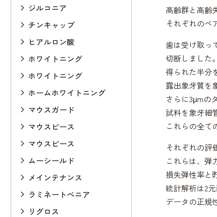
ジルコニア
高齢群と高齢
それぞれのペ
チンキャップ
ヒアルロン酸
歯は受け取っ
切断しました
ホワイトニング
得られた半分
ホワイトニング
露出象牙質を
ホームホワイトニング
さらに3μmの
マウスガード
試料を象牙細
これらの全ての
マウスピース
マウスピース
それぞれの評
ムーシールド
これらは、弾
損失弾性率と
メインテナンス
統計解析は2
ラミネートべニア
データの正規
リグロス