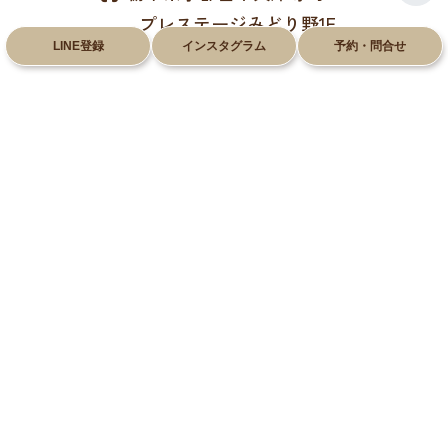
プレステージみどり野1F
LINE登録
インスタグラム
予約・問合せ
028-612-8660