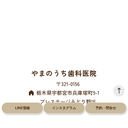
やまのうち歯科医院
〒321-0156
栃木県宇都宮市兵庫塚町9-1
プレステージみどり野1F
LINE登録
インスタグラム
予約・問合せ
028-612-8660