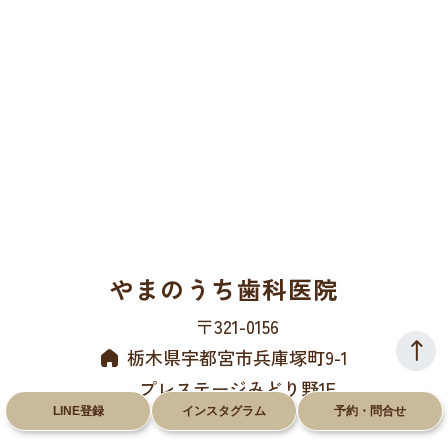
やまのうち歯科医院
〒321-0156
栃木県宇都宮市兵庫塚町9-1
プレステージみどり野1F
LINE登録
インスタグラム
予約・問合せ
028-612-8660