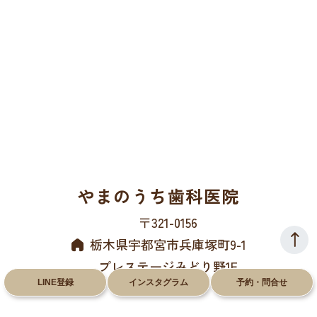
やまのうち歯科医院
〒321-0156
栃木県宇都宮市兵庫塚町9-1
プレステージみどり野1F
LINE登録
インスタグラム
予約・問合せ
028-612-8660