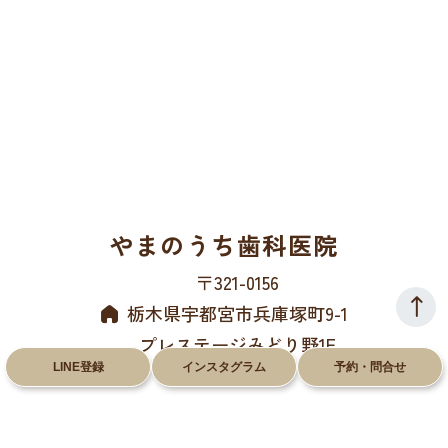
やまのうち歯科医院
〒321-0156
栃木県宇都宮市兵庫塚町9-1
プレステージみどり野1F
LINE登録
インスタグラム
予約・問合せ
028-612-8660