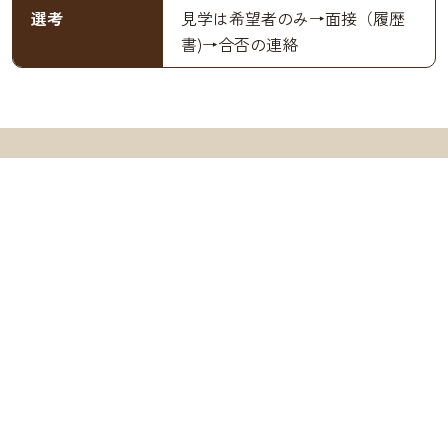
選考
見学は希望者のみ→面接（履歴
書)→合否の連絡