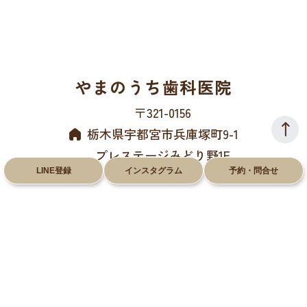
やまのうち歯科医院
〒321-0156
栃木県宇都宮市兵庫塚町9-1
プレステージみどり野1F
LINE登録
インスタグラム
予約・問合せ
028-612-8660