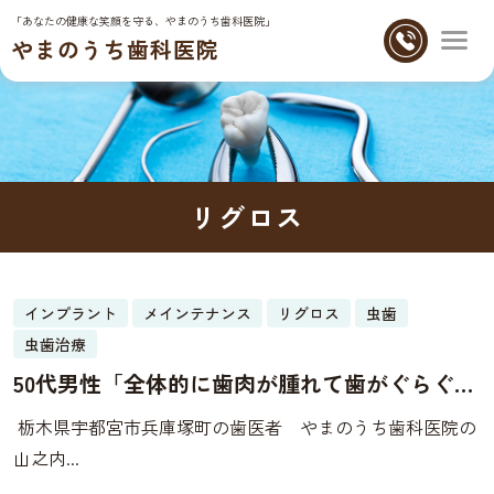
「あなたの健康な笑顔を守る、やまのうち歯科医院」
やまのうち歯科医院
リグロス
インプラント
メインテナンス
リグロス
虫歯
20
虫歯治療
06月
50代男性「全体的に歯肉が腫れて歯がぐらぐら
している」再生治療で改善した症例
栃木県宇都宮市兵庫塚町の歯医者 やまのうち歯科医院の
山之内...