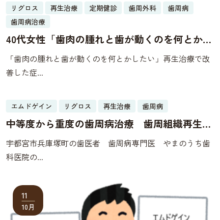
リグロス
再生治療
定期健診
歯周外科
歯周病
22
歯周病治療
04月
40代女性「歯肉の腫れと歯が動くのを何とかし
たい」再生治療で改善した症例
「歯肉の腫れと歯が動くのを何とかしたい」再生治療で改
善した症...
エムドゲイン
リグロス
再生治療
歯周病
20
中等度から重度の歯周病治療 歯周組織再生療
11月
法について
宇都宮市兵庫塚町の歯医者 歯周病専門医 やまのうち歯
科医院の...
11
10月