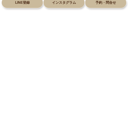
LINE登録
インスタグラム
予約・問合せ
028-612-8660