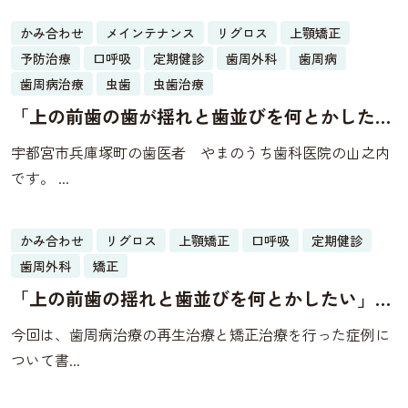
かみ合わせ
メインテナンス
リグロス
上顎矯正
30
予防治療
口呼吸
定期健診
歯周外科
歯周病
05月
歯周病治療
虫歯
虫歯治療
「上の前歯の歯が揺れと歯並びを何とかした
い」部分矯正と再生治療で改善した症例
宇都宮市兵庫塚町の歯医者 やまのうち歯科医院の山之内
です。 ...
かみ合わせ
リグロス
上顎矯正
口呼吸
定期健診
23
歯周外科
矯正
05月
「上の前歯の揺れと歯並びを何とかしたい」部
分矯正と再生治療で改善した症例
今回は、歯周病治療の再生治療と矯正治療を行った症例に
ついて書...