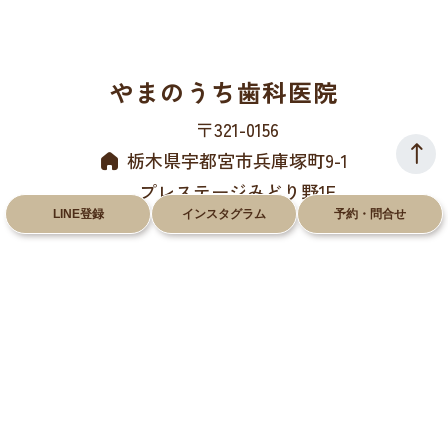
やまのうち歯科医院
〒321-0156
栃木県宇都宮市兵庫塚町9-1
プレステージみどり野1F
LINE登録
インスタグラム
予約・問合せ
028-612-8660